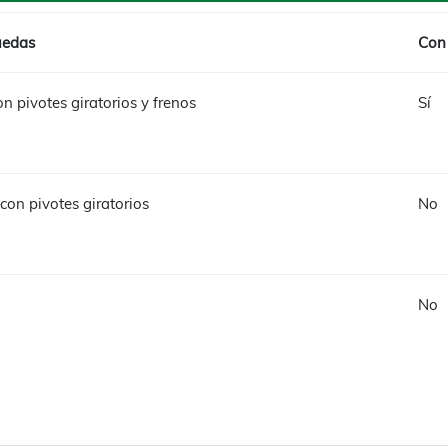
uedas
Con 
n pivotes giratorios y frenos
Sí
con pivotes giratorios
No
No