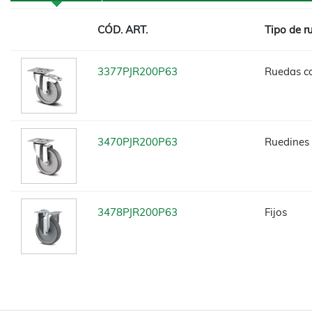
CÓD. ART.
Tipo de r
3377PJR200P63
Ruedas co
3470PJR200P63
Ruedines 
3478PJR200P63
Fijos