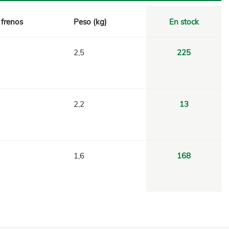
frenos
Peso (kg)
En stock
2,5
225
2,2
13
1,6
168