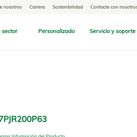
e nosotros
Carrera
Sostenibilidad
Contacte con nosotro
 sector
Personalizado
Servicio y soporte
ENCONTRAR
7PJR200P63
rimir Información del Producto