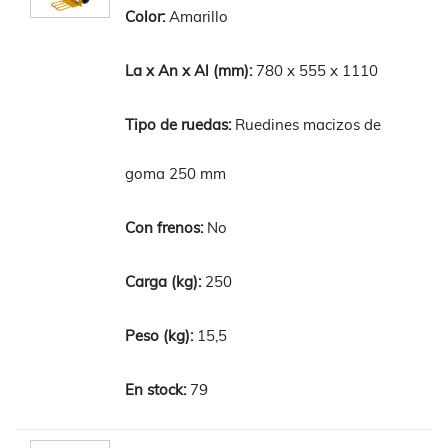
Amarillo
780 x 555 x 1110
Ruedines macizos de
goma 250 mm
No
250
15,5
79