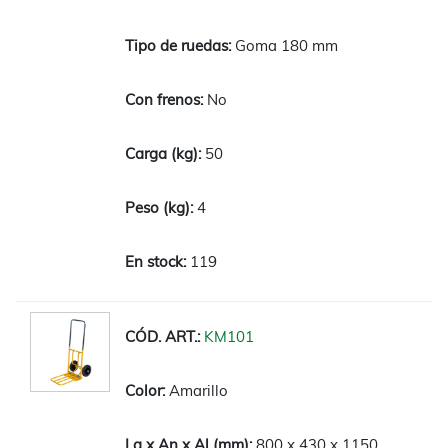
Goma 180 mm
No
50
4
119
KM101
Amarillo
800 x 430 x 1150