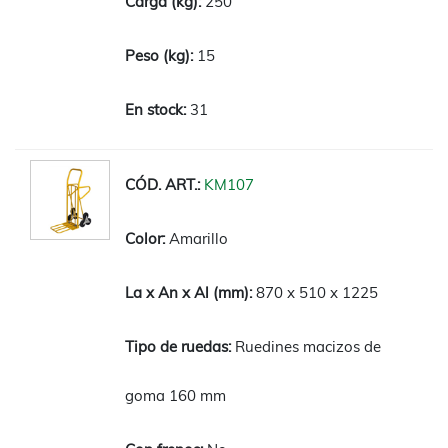
250
15
31
KM107
Amarillo
870 x 510 x 1225
Ruedines macizos de
goma 160 mm