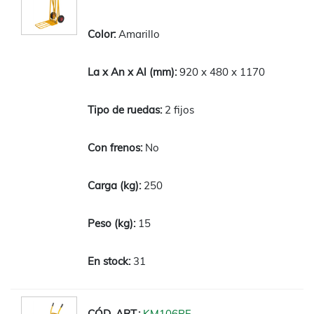
Amarillo
920 x 480 x 1170
2 fijos
No
250
15
31
KM106PF