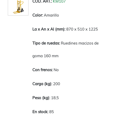
KM107
Amarillo
870 x 510 x 1225
Ruedines macizos de
goma 160 mm
No
200
18,5
85