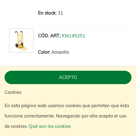
31
KM145251
Amarillo
810 x 500 x 1140
ACEPTO
2 fijos
Cookies
No
En esta página web usamos cookies que permiten que ésta
funcione correctamente. Navegando por ella acepta el uso
250
de cookies.
Qué son las cookies
14,5