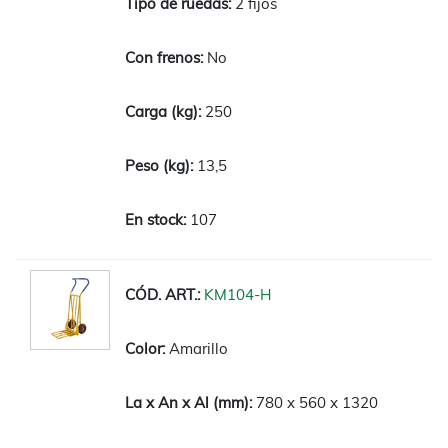
2 fijos
No
250
13,5
107
KM104-H
Amarillo
780 x 560 x 1320